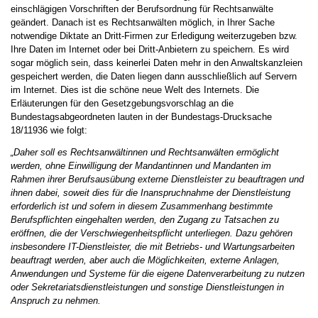
einschlägigen Vorschriften der Berufsordnung für Rechtsanwälte
geändert. Danach ist es Rechtsanwälten möglich, in Ihrer Sache
notwendige Diktate an Dritt-Firmen zur Erledigung weiterzugeben bzw.
Ihre Daten im Internet oder bei Dritt-Anbietern zu speichern. Es wird
sogar möglich sein, dass keinerlei Daten mehr in den Anwaltskanzleien
gespeichert werden, die Daten liegen dann ausschließlich auf Servern
im Internet. Dies ist die schöne neue Welt des Internets. Die
Erläuterungen für den Gesetzgebungsvorschlag an die
Bundestagsabgeordneten lauten in der Bundestags-Drucksache
18/11936 wie folgt:
„Daher soll es Rechtsanw
ä
ltinnen und Rechtsanw
ä
lten erm
ö
glicht
werden, ohne Einwilligung der Mandantinnen und Mandanten im
Rahmen ihrer Berufsaus
ü
bung externe Dienstleister zu beauftragen und
ihnen dabei, soweit dies f
ü
r die Inanspruchnahme der Dienstleistung
erforderlich ist und sofern in diesem Zusammenhang bestimmte
Berufspflichten eingehalten werden, den Zugang zu Tatsachen zu
er
ö
ffnen, die der Verschwiegenheitspflicht unterliegen. Dazu geh
ö
ren
insbesondere IT-Dienstleister, die mit Betriebs- und Wartungsarbeiten
beauftragt werden, aber auch die M
ö
glichkeiten, externe Anlagen,
Anwendungen und Systeme f
ü
r die eigene Datenverarbeitung zu nutzen
oder Sekretariatsdienstleistungen und sonstige Dienstleistungen in
Anspruch zu nehmen.