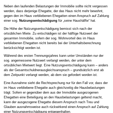
Neben den laufenden Belastungen der Immobilie sollte nicht vergessen
werden, dass derjenige Ehegatte, der das Haus nicht mehr bewohnt,
gegen den im Haus verbliebenen Ehegatten einen Anspruch auf Zahlung
einer sog.
Nutzungsentschädigung
für „seine Haushälfte“ hat.
Die Höhe der Nutzungsentschädigung bemisst sich nach der
ortsüblichen Miete. Zu entschädigen ist der hälftige Nutzwert der
gesamten Immobilie, sofern der sog. Wohnvorteil des im Haus
verbliebenen Ehegatten nicht bereits bei der Unterhaltsberechnung
berücksichtigt worden ist.
Während des ersten Trennungsjahres kann unter Umständen nur der
sog. angemessene Nutzwert verlangt werden, der unter dem
ortsüblichen Mietwert liegt. Eine Nutzungsentschädigung kann – anders
als der Gesamtschuldnerausgleichsanspruch – grundsätzlich erst ab
dem Zeitpunkt verlangt werden, ab dem sie gefordert worden ist.
Eine Ausnahme sieht die Rechtsprechung nur für den Fall vor, dass der
im Haus verbliebene Ehegatte auch gleichzeitig die Hausbelastungen
trägt. Sofern er gegenüber dem aus der Immobilie ausgezogenen
Ehegatten eine Beteiligung an den Hausbelastungen geltend macht,
kann der ausgezogene Ehegatte diesem Anspruch nach Treu und
Glauben ausnahmsweise auch rückwirkend einen Anspruch auf Zahlung
einer Nutzungsentschädigung entgegenhalten.