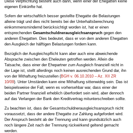
Diese Verpflichtung besteht auch dann, wenn einer der Ehegatten keine
eigenen Einkünfte hat.
Sofern der wirtschaftlich besser gestellte Ehegatte die Belastungen
alleine trägt und dies nicht bereits bei der Unterhaltsberechnung
einkommensmindernd berücksichtigt worden ist, hat er einen
entsprechenden
Gesamtschuldnerausgleichsanspruch
gegen den
anderen Ehegatten. Dies bedeutet, dass er von dem anderen Ehegatten
den Ausgleich der hälftigen Belastungen fordern kann.
Bezüglich der Ausgleichspflicht kann aber auch eine abweichende
Absprache zwischen den Eheleuten getroffen werden. Allein die
Tatsache, dass einer der Ehepartner zum Ausgleich finanziell nicht in
der Lage ist, stellt allerdings noch keinen ausreichenden Grund dar, ihn
von der Mithaftung freizustellen (
BGH v. 06.10.2010 – Az. XII ZR
10/09
). Unter Umständen kann eine Mithaftung sittenwidrig sein. Das ist
beispielsweise der Fall, wenn es vorhersehbar war, dass einer der
beiden Partner finanziell erheblich überfordert sein wird, aber dennoch
auf das Verlangen der Bank den Kreditvertrag mitunterschreiben sollte.
Zu beachten ist, dass der Gesamtschuldnerausgleichsanspruch nicht
voraussetzt, dass der andere Ehegatte zur Zahlung aufgefordert wird.
Der Anspruch besteht ab der Trennung und kann grundsätzlich auch
noch längere Zeit nach der Trennung rückwirkend geltend gemacht
werden.