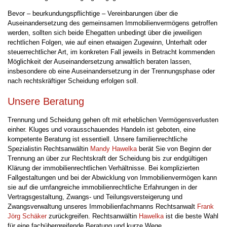
Bevor – beurkundungspflichtige – Vereinbarungen über die
Auseinandersetzung des gemeinsamen Immobilienvermögens getroffen
werden, sollten sich beide Ehegatten unbedingt über die jeweiligen
rechtlichen Folgen, wie auf einen etwaigen Zugewinn, Unterhalt oder
steuerrechtlicher Art, im konkreten Fall jeweils in Betracht kommenden
Möglichkeit der Auseinandersetzung anwaltlich beraten lassen,
insbesondere ob eine Auseinandersetzung in der Trennungsphase oder
nach rechtskräftiger Scheidung erfolgen soll.
Unsere Beratung
Trennung und Scheidung gehen oft mit erheblichen Vermögensverlusten
einher. Kluges und vorausschauendes Handeln ist geboten, eine
kompetente Beratung ist essentiell. Unsere familienrechtliche
Spezialistin Rechtsanwältin
Mandy Hawelka
berät Sie von Beginn der
Trennung an über zur Rechtskraft der Scheidung bis zur endgültigen
Klärung der immobilienrechtlichen Verhältnisse. Bei komplizierten
Fallgestaltungen und bei der Abwicklung von Immobilienvermögen kann
sie auf die umfangreiche immobilienrechtliche Erfahrungen in der
Vertragsgestaltung, Zwangs- und Teilungsversteigerung und
Zwangsverwaltung unseres Immobilienfachmanns Rechtsanwalt
Frank
Jörg Schäker
zurückgreifen. Rechtsanwältin
Hawelka
ist die beste Wahl
für eine fachübergreifende Beratung und kurze Wege.