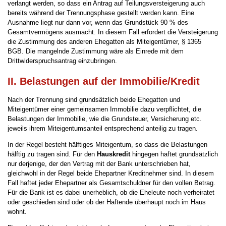
verlangt werden, so dass ein Antrag auf Teilungsversteigerung auch
bereits während der Trennungsphase gestellt werden kann. Eine
Ausnahme liegt nur dann vor, wenn das Grundstück 90 % des
Gesamtvermögens ausmacht. In diesem Fall erfordert die Versteigerung
die Zustimmung des anderen Ehegatten als Miteigentümer, § 1365
BGB. Die mangelnde Zustimmung wäre als Einrede mit dem
Drittwiderspruchsantrag einzubringen.
II. Belastungen auf der Immobilie/Kredit
Nach der Trennung sind grundsätzlich beide Ehegatten und
Miteigentümer einer gemeinsamen Immobilie dazu verpflichtet, die
Belastungen der Immobilie, wie die Grundsteuer, Versicherung etc.
jeweils ihrem Miteigentumsanteil entsprechend anteilig zu tragen.
In der Regel besteht hälftiges Miteigentum, so dass die Belastungen
hälftig zu tragen sind. Für den
Hauskredit
hingegen haftet grundsätzlich
nur derjenige, der den Vertrag mit der Bank unterschrieben hat,
gleichwohl in der Regel beide Ehepartner Kreditnehmer sind. In diesem
Fall haftet jeder Ehepartner als Gesamtschuldner für den vollen Betrag.
Für die Bank ist es dabei unerheblich, ob die Eheleute noch verheiratet
oder geschieden sind oder ob der Haftende überhaupt noch im Haus
wohnt.