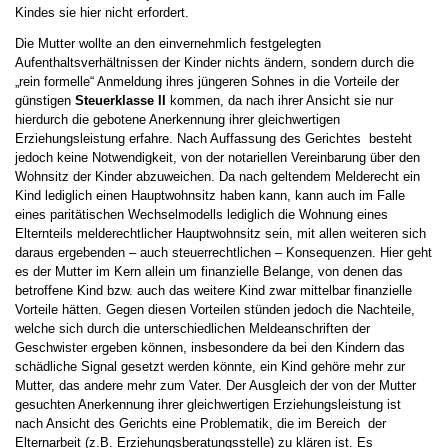
Kindes sie hier nicht erfordert.
Die Mutter wollte an den einvernehmlich festgelegten
Aufenthaltsverhältnissen der Kinder nichts ändern, sondern durch die
„rein formelle“ Anmeldung ihres jüngeren Sohnes in die Vorteile der
günstigen
Steuerklasse II
kommen, da nach ihrer Ansicht sie nur
hierdurch die gebotene Anerkennung ihrer gleichwertigen
Erziehungsleistung erfahre. Nach Auffassung des Gerichtes besteht
jedoch keine Notwendigkeit, von der notariellen Vereinbarung über den
Wohnsitz der Kinder abzuweichen. Da nach geltendem Melderecht ein
Kind lediglich einen Hauptwohnsitz haben kann, kann auch im Falle
eines paritätischen Wechselmodells lediglich die Wohnung eines
Elternteils melderechtlicher Hauptwohnsitz sein, mit allen weiteren sich
daraus ergebenden – auch steuerrechtlichen – Konsequenzen. Hier geht
es der Mutter im Kern allein um finanzielle Belange, von denen das
betroffene Kind bzw. auch das weitere Kind zwar mittelbar finanzielle
Vorteile hätten. Gegen diesen Vorteilen stünden jedoch die Nachteile,
welche sich durch die unterschiedlichen Meldeanschriften der
Geschwister ergeben können, insbesondere da bei den Kindern das
schädliche Signal gesetzt werden könnte, ein Kind gehöre mehr zur
Mutter, das andere mehr zum Vater. Der Ausgleich der von der Mutter
gesuchten Anerkennung ihrer gleichwertigen Erziehungsleistung ist
nach Ansicht des Gerichts eine Problematik, die im Bereich der
Elternarbeit (z.B. Erziehungsberatungsstelle) zu klären ist. Es