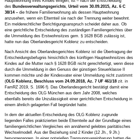
Hauptwohnung ihres Kindes einigen, ist – nach der Entscheidung
des
Bundesverwaltungsgerichts
,
Urteil vom 30.09.2015, Az. 6 C
38/14 –
die frühere Familienwohnung als dessen Hauptwohnung
anzusehen, wenn ein Elternteil sie nach der Trennung weiter bewohnt.
Ein melderechtlicher Berichtigungsanspruch scheidet daher aus. Ob
eine gerichtliche Entscheidung des zuständigen Familiengerichtes über
die Ummeldung des Erstwohnsitzes gem. § 1628 BGB zulässig ist,
hatte nun das Oberlandesgericht Koblenz zu entscheiden.
Nach Ansicht des Oberlandesgerichtes Koblenz ist die Übertragung der
Entscheidungsbefugnis hinsichtlich des künftigen Hauptwohnsitzes des
Kindes auf die Mutter nach § 1628 BGB nicht gerechtfertigt, wenn diese
durch die Ummeldung in den Genuss der günstigen Steuerklasse II
kommen möchte und der Kindesvater einer Ummeldung nicht zustimmt
(
OLG Koblenz, Beschluss vom 24.09.2018, Az. 7 UF 461/18
zit. in
FamRZ 2019, S. 1696 f). Das Oberlandesgericht bestätigt damit eine
Entscheidung des OLG München aus dem Jahr 2008, welches
ebenfalls bereits die Unzulässigkeit einer gerichtlichen Entscheidung in
einem ähnlich gelagerten Fall begründet hatte.
In dem der aktuellen Entscheidung des OLG Koblenz zugrunde
liegenden Falles praktizierten beide Elternteile auf der Grundlage eines
familiengerichtlichen Vergleiches ein annähernd gelebtes paritätisches
Wechselmodell. Aus der Beziehung sind 2 Kinder (12 Jh., 9 Jh.)
hervorgegangen. In einer notariellen Trennungsvereinbarung hatten die