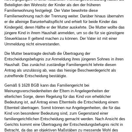
Beteiligten den Wohnsitz der Kinder als den der früheren
Familienwohnung festgelegt. Der Vater bewohnte diese
Familienwohnung nach der Trennung weiter. Darüber hinaus übernahm
er die alleinige Barunterhaltspflicht und erhielt für beide Kinder das
Kindergeld, deren Hälfte er der Mutter auskehrte. Die Mutter wollte das
jüngere Kind in ihrem Haushalt anmelden, um so die für sie günstigere
Steuerklasse II geltend machen zu können. Der Vater ist mit einer
Ummeldung nicht einverstanden.
Die Mutter beantragte deshalb die Übertragung der
Entscheidungsbefugnis zur Anmeldung ihres jüngeren Sohnes in ihren
Haushalt. Das zunächst zuständige Familiengericht lehnte diesen
Antrag als unzulässig ab, was das hiesige Beschwerdegericht als
zutreffende Entscheidung bestätigte.
Gemäß § 1628 BGB kann das Familiengericht bei
Meinungsverschiedenheiten der Eltern in Angelegenheiten der
elterlichen Sorge, deren Regelung für das Kind von erheblicher
Bedeutung ist, auf Antrag eines Elternteils die Entscheidung einem
Elternteil übertragen. Somit können nur Angelegenheiten, die für das
Kind von besonderer Bedeutung sind, zum Gegenstand einer
familiengerichtlichen Entscheidung gemacht werden. Nach Ansicht des
Gerichts kommt eine Übertragung der Entscheidungsbefugnis nicht in
Betracht, da das an objektiven Maßstäben zu messende Wohl des