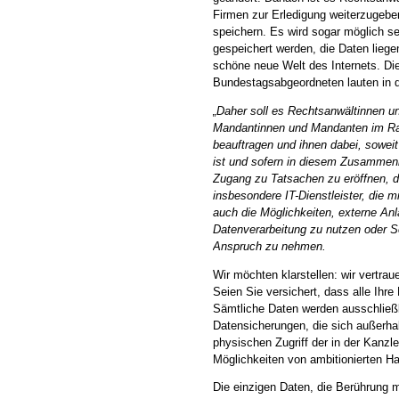
Firmen zur Erledigung weiterzugeben
speichern. Es wird sogar möglich se
gespeichert werden, die Daten liegen
schöne neue Welt des Internets. Di
Bundestagsabgeordneten lauten in 
„Daher soll es Rechtsanw
ä
ltinnen 
Mandantinnen und Mandanten im Ra
beauftragen und ihnen dabei, soweit
ist und sofern in diesem Zusammen
Zugang zu Tatsachen zu er
ö
ffnen, 
insbesondere IT-Dienstleister, die 
auch die M
ö
glichkeiten, externe A
Datenverarbeitung zu nutzen oder Se
Anspruch zu nehmen.
Wir möchten klarstellen: wir vertrau
Seien Sie versichert, dass alle Ihre 
Sämtliche Daten werden ausschließli
Datensicherungen, die sich außerhal
physischen Zugriff der in der Kanzle
Möglichkeiten von ambitionierten Ha
Die einzigen Daten, die Berührung m