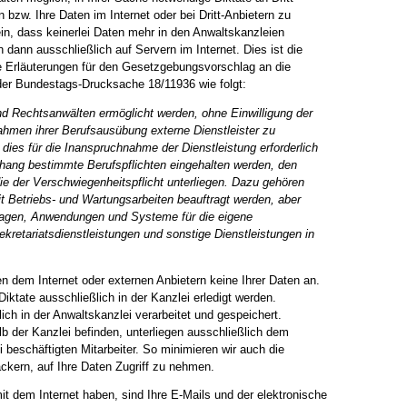
 bzw. Ihre Daten im Internet oder bei Dritt-Anbietern zu
in, dass keinerlei Daten mehr in den Anwaltskanzleien
 dann ausschließlich auf Servern im Internet. Dies ist die
e Erläuterungen für den Gesetzgebungsvorschlag an die
der Bundestags-Drucksache 18/11936 wie folgt:
und Rechtsanw
ä
lten erm
ö
glicht werden, ohne Einwilligung der
hmen ihrer Berufsaus
ü
bung externe Dienstleister zu
 dies f
ü
r die Inanspruchnahme der Dienstleistung erforderlich
hang bestimmte Berufspflichten eingehalten werden, den
die der Verschwiegenheitspflicht unterliegen. Dazu geh
ö
ren
mit Betriebs- und Wartungsarbeiten beauftragt werden, aber
nlagen, Anwendungen und Systeme f
ü
r die eigene
kretariatsdienstleistungen und sonstige Dienstleistungen in
en dem Internet oder externen Anbietern keine Ihrer Daten an.
Diktate ausschließlich in der Kanzlei erledigt werden.
ch in der Anwaltskanzlei verarbeitet und gespeichert.
b der Kanzlei befinden, unterliegen ausschließlich dem
i beschäftigten Mitarbeiter. So minimieren wir auch die
ckern, auf Ihre Daten Zugriff zu nehmen.
it dem Internet haben, sind Ihre E-Mails und der elektronische