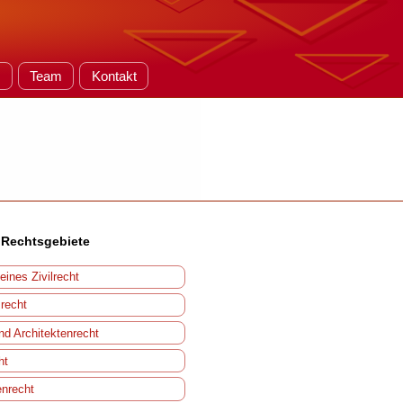
e
Team
Kontakt
 Rechtsgebiete
eines Zivilrecht
srecht
nd Architektenrecht
ht
enrecht