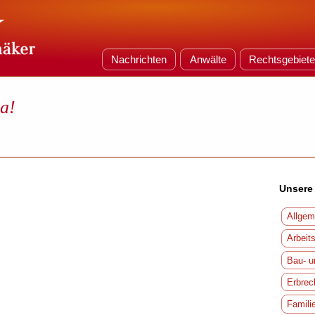
Nachrichten
Anwälte
Rechtsgebiet
da!
Unsere
Allgem
Arbeit
Bau- u
Erbrec
Famili