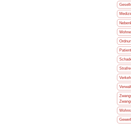
Gesell
Medizi
Nebenk
Wohnei
Ordnun
Patien
Schade
Strafr
Verkeh
Verwal
Zwangs
Zwangs
Wohnr
Gewerb