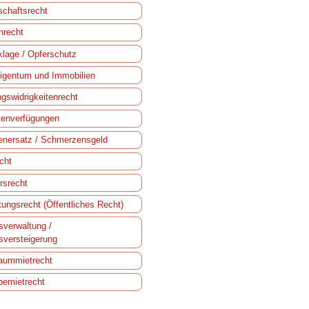
schaftsrecht
nrecht
lage / Opferschutz
gentum und Immobilien
gswidrigkeitenrecht
tenverfügungen
nersatz / Schmerzensgeld
echt
rsrecht
tungsrecht (Öffentliches Recht)
verwaltung /
versteigerung
aummietrecht
emietrecht