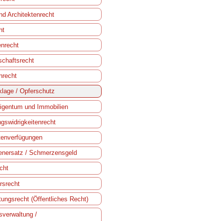
nd Architektenrecht
ht
enrecht
schaftsrecht
nrecht
lage / Opferschutz
gentum und Immobilien
gswidrigkeitenrecht
tenverfügungen
nersatz / Schmerzensgeld
echt
rsrecht
tungsrecht (Öffentliches Recht)
verwaltung /