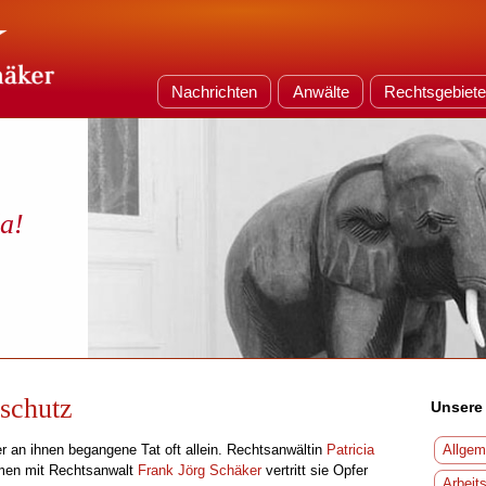
Nachrichten
Anwälte
Rechtsgebiet
da!
schutz
Unsere
r an ihnen begangene Tat oft allein. Rechtsanwältin
Patricia
Allgem
men mit Rechtsanwalt
Frank Jörg Schäker
vertritt sie Opfer
Arbeit