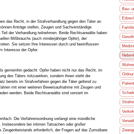
Bau- u
Erbrec
ben das Recht, in der Strafverhandlung gegen den Täter an
 können Anträge stellen, Zeugen und Sachverständige
Famili
 Teil der Verhandlung teilnehmen. Beide Rechtsanwälte haben
Gesell
ellen Mißbrauchs (auch minderjähriger Opfer), der
reten. Sie setzen Ihre Interessen durch und beeinflussen
Medizi
 Interesse der Opfer.
Nebenk
Wohnei
als gemeinhin gedacht: Opfer haben nicht nur das Recht, im
Ordnun
ung des Täters mitzuwirken, sondern ihnen steht die
atz bereits im Strafverfahren gegen die Täter geltend zu
Patien
fahren mit einer weiteren Beweisaufnahme mit Zeugen und
Schade
eden werden. Beide Rechtsanwälte sind versiert im
Strafr
Verkeh
einfach. Die Verfahrensordnung verlangt eine mündliche
Verwal
g. Insbesondere bei intimen Tatsachen oder großer
Zwangs
nes Zeugenbeistands erforderlich, der Fragen auf das Zumutbare